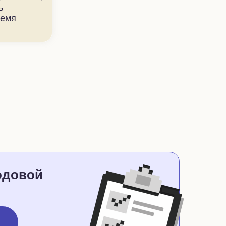
ь
ремя
одовой