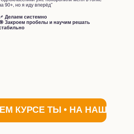
за 90+, но я иду вперёд"
📌
Делаем системно
🎯 Закроем пробелы и научим решать
стабильно
ЕМ КУРСЕ ТЫ • НА НАШЕМ К