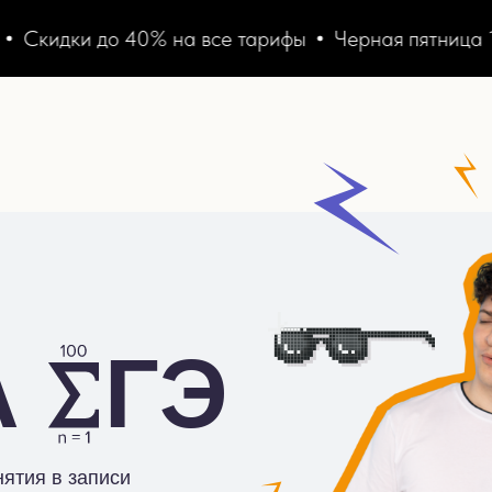
дки до 40% на все тарифы
Черная пятница 11.11
А
ГЭ
нятия в записи