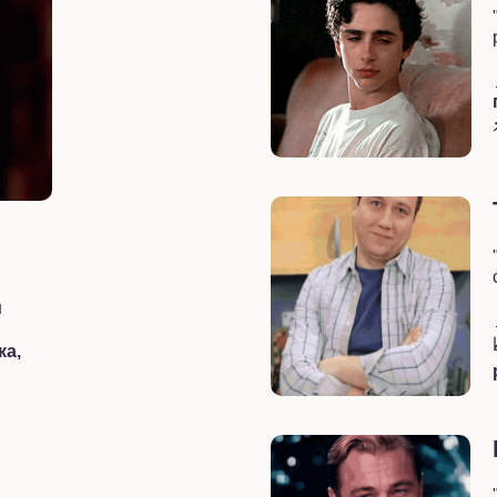
м
ка,