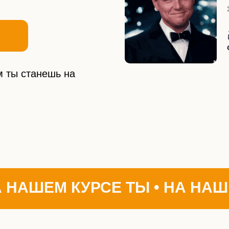
м ты станешь на
А НАШЕМ КУРСЕ ТЫ • НА НАШ