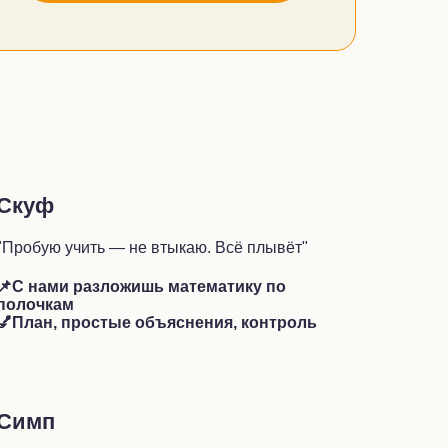
Скуф
"Пробую учить — не втыкаю. Всё плывёт"
📌С нами разложишь математику по
полочкам
💅План, простые объяснения, контроль
Симп