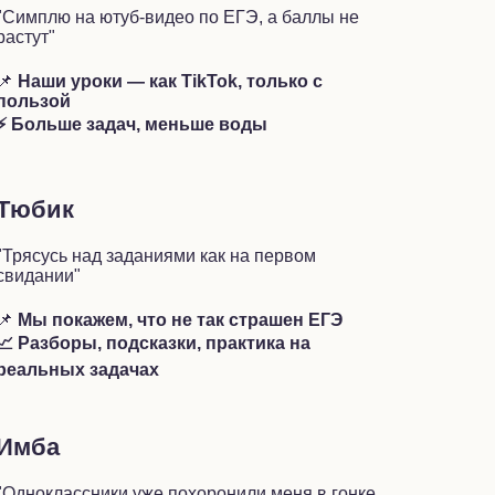
"Симплю на ютуб-видео по ЕГЭ, а баллы не
растут"
📌
Наши уроки — как TikTok, только с
пользой
⚡ Больше задач, меньше воды
Тюбик
"Трясусь над заданиями как на первом
свидании"
📌
Мы покажем, что не так страшен ЕГЭ
📈 Разборы, подсказки, практика на
реальных задачах
Имба
"Одноклассники уже похоронили меня в гонке