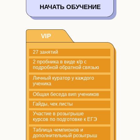
НАЧАТЬ ОБУЧЕНИЕ
VIP
27 занятий
2 пробника в виде к/р с
подробной обратной связью
Личный куратор у каждого
ученика
Общая беседа вип учеников
Гайды, чек листы
Участие в розыгрыше
курсов по подготовке к ЕГЭ
Таблица чемпионов и
дополнительный розыгрыш